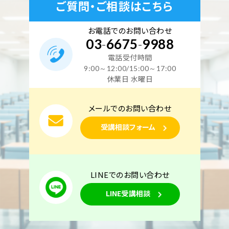
同時開催（2日間）12月19日・20日開催
ご質問・ご相談はこちら
空席あり
お電話でのお問い合わせ
03
-
6675
-
9988
電話受付時間
東京校
オンライン講座
電力
9:00～12:00/15:00～17:00
2027年1月9日（土）
2027年1月10日（日）
休業日 水曜日
東京校【下期】電験三種 地獄の特訓【電力】Zoom
メールでのお問い合わせ
同時開催（2日間）1月9日・10日開催
受講相談フォーム
空席あり
LINEでのお問い合わせ
LINE受講相談