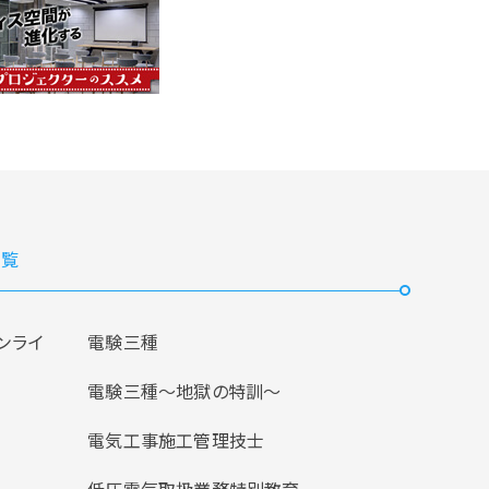
覧
ンライ
電験三種
電験三種〜地獄の特訓〜
電気工事施工管理技士
低圧電気取扱業務特別教育