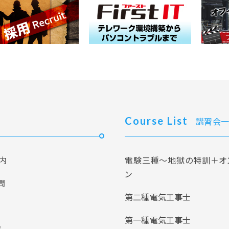
Course List
講習会一
内
電験三種～地獄の特訓＋オ
ン
問
第二種電気工事士
第一種電気工事士
報