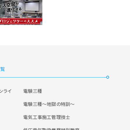
覧
ンライ
電験三種
電験三種〜地獄の特訓〜
電気工事施工管理技士
低圧電気取扱業務特別教育