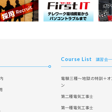
Course List
講習会一
内
電験三種～地獄の特訓＋オ
ン
問
第二種電気工事士
第一種電気工事士
報