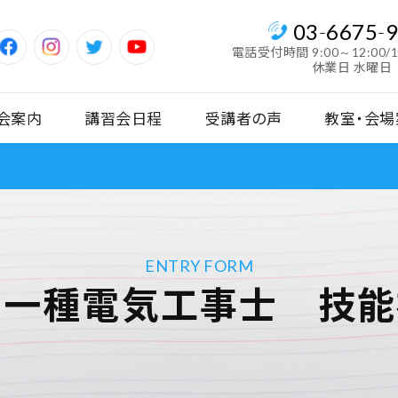
03
-
6675
-
電話受付時間
9:00～12:00/
休業日 水曜日
会案内
講習会日程
受講者の声
教室・会場
ENTRY FORM
第一種電気工事士 技