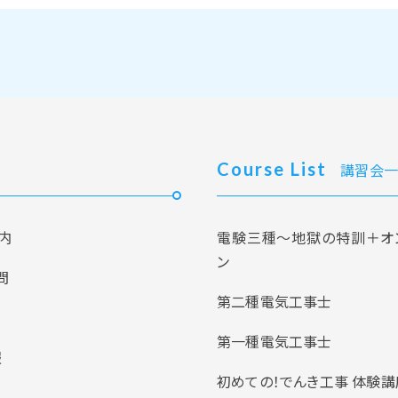
Course List
講習会一
内
電験三種～地獄の特訓＋オ
ン
問
第二種電気工事士
第一種電気工事士
報
初めての！でんき工事 体験講