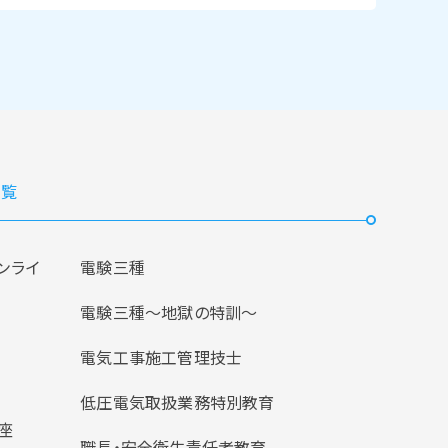
覧
ンライ
電験三種
電験三種〜地獄の特訓〜
電気工事施工管理技士
低圧電気取扱業務特別教育
座
職長・安全衛生責任者教育