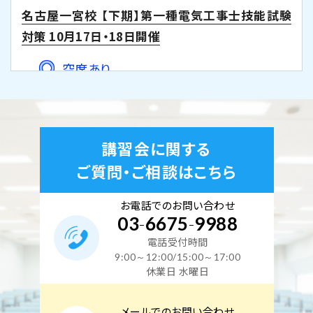
名古屋一宮校 【下期】第一種電気工事士技能試験
対策 10月17日・18日開催
空席あり
名古屋一宮校
技能コース（2日間）
2026年10月22日(木)
2026年10月23日(金)
講習会に関する
名古屋一宮校 【下期】第一種電気工事士技能試験
ご質問・ご相談はこちら
対策 10月22日・23日開催
お電話でのお問い合わせ
残りわずか(10席未満) 申込み時点で満
03
-
6675
-
9988
席の可能性がございます。
電話受付時間
9:00～12:00/15:00～17:00
休業日 水曜日
名古屋一宮校
技能コース（2日間）
メールでのお問い合わせ
2026年10月24日(土)
2026年10月25日(日)