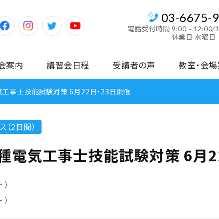
03
-
6675
-
電話受付時間
9:00～12:00/
休業日 水曜日
会案内
講習会日程
受講者の声
教室・会場
工事士技能試験対策 6月22日・23日開催
ス（2日間）
種電気工事士技能試験対策 6月2
0～）
0～）