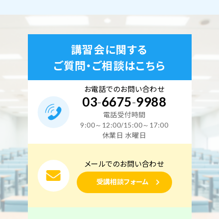
2026年9月19日（土）
2026年9月20日（日）
東京校【下期】第二種電気工事士学科試験（CBT・筆
講習会に関する
記）対策 9月19日・20日開催（YouTubeライブ配信
ご質問・ご相談はこちら
同時開催）
空席あり
お電話でのお問い合わせ
03
-
6675
-
9988
電話受付時間
東京校
オンライン講座
複線図特訓コース
9:00～12:00/15:00～17:00
休業日 水曜日
2026年9月21日（月）
メールでのお問い合わせ
東京校【下期】配線図・複線図特訓コース 9月21日
受講相談フォーム
開催（YouTubeライブ配信同時開催）
空席あり