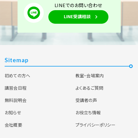
LINEでのお問い合わせ
東京校
オンライン講座
学科コース（2日間）
LINE受講相談
2026年10月3日（土）
2026年10月4日（日）
東京校【下期】第二種電気工事士学科試験（CBT・筆
記）対策 10月3日・4日開催（YouTubeライブ配信
Sitemap
同時開催）
初めての方へ
教室・会場案内
空席あり
講習会日程
よくあるご質問
無料説明会
受講者の声
お知らせ
お役立ち情報
会社概要
プライバシーポリシー