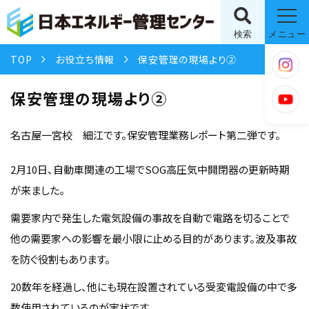
検索
メニュー
TOP
お役立ち情報
保安管理の現場より②
保安管理の現場より②
名古屋一宮校 細江です。保安管理業務レポート第二弾です。
2月10日、自動車関連の工場でSOG高圧気中開閉器の更新時期
が来ました。
需要家内で発生した電気設備の事故を自動で電路を切ることで
他の需要家への影響を最小限に止める目的があります。波及事故
を防ぐ役割もあります。
20数年を経過し、他にも現在設置されている受変電設備の中で多
数使用されているのが実状です。