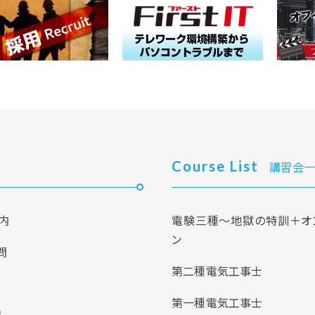
Course List
講習会一
内
電験三種～地獄の特訓＋オ
ン
問
第二種電気工事士
第一種電気工事士
報