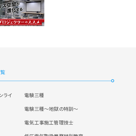
覧
ンライ
電験三種
電験三種〜地獄の特訓〜
電気工事施工管理技士
低圧電気取扱業務特別教育