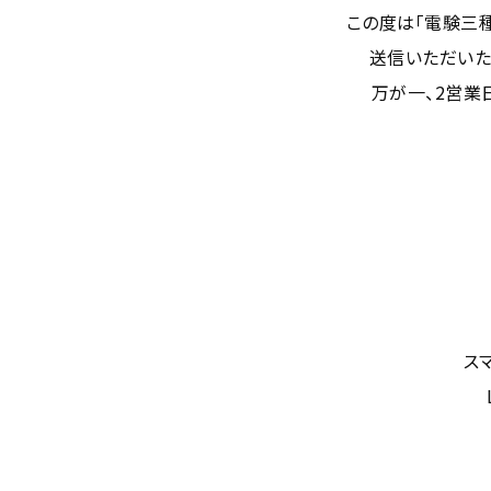
この度は「電験三種
送信いただいた
万が一、2営業
ス