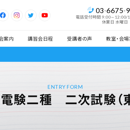
03
-
6675
-
電話受付時間
9:00～12:00/
休業日 水曜日
会案内
講習会日程
受講者の声
教室・会場
ENTRY FORM
】電験二種 二次試験（