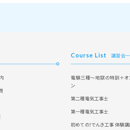
Course List
講習会一
内
電験三種～地獄の特訓＋オ
ン
問
第二種電気工事士
第一種電気工事士
報
初めての！でんき工事 体験講