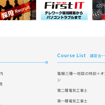
Course List
講習会一
内
電験三種～地獄の特訓＋オ
ン
問
第二種電気工事士
第一種電気工事士
報