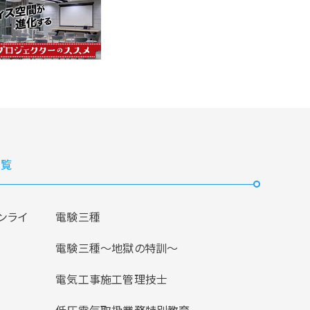
覧
ンライ
電験三種
電験三種〜地獄の特訓〜
電気工事施工管理技士
低圧電気取扱業務特別教育