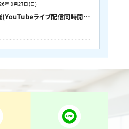
26年 9月27日(日)
東京校【下期】第一種電気工事士学科試験（CBT・筆記）対策 9月26日・27日開催(YouTubeライブ配信同時開催)