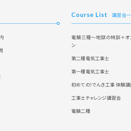
Course List
講習会一
内
電験三種～地獄の特訓＋オ
ン
問
第二種電気工事士
第一種電気工事士
報
初めての！でんき工事 体験講
工事士チャレンジ講習会
電験二種