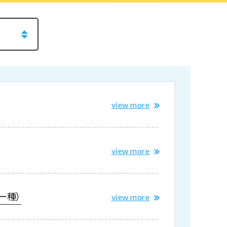
view more
view more
一種）
view more