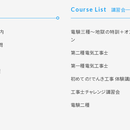
Course List
講習会一
内
電験三種～地獄の特訓＋オ
ン
問
第二種電気工事士
第一種電気工事士
報
初めての！でんき工事 体験講
工事士チャレンジ講習会
電験二種