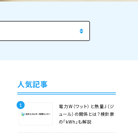
人気記事
1
電力W（ワット）と熱量J（ジ
ュール）の関係とは？検針票
の「kWh」も解説